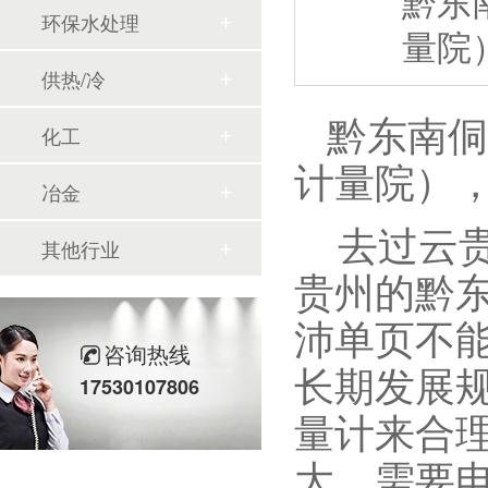
黔东
环保水处理
量院
供热/冷
黔东南侗
化工
计量院）
冶金
去过云贵
其他行业
贵州的黔
沛单页不
咨询热线
长期发展
17530107806
量计来合
大，需要