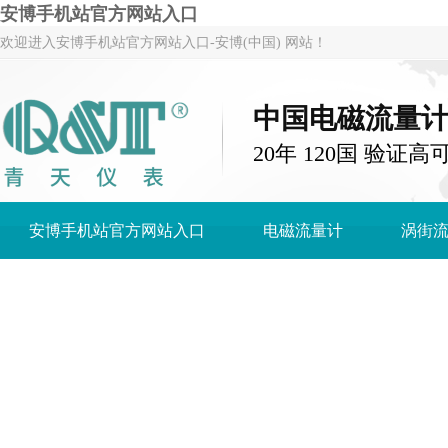
安博手机站官方网站入口
欢迎进入安博手机站官方网站入口-安博(中国) 网站！
中国电磁流量
20年 120国 验证高
安博手机站官方网站入口
电磁流量计
涡街
关于青天仪表
安博手机站官方网站入口-安博(中国)