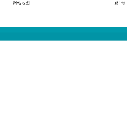
网站地图
路1号