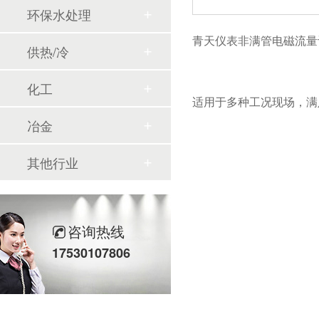
环保水处理
青天仪表非满管电磁流量
供热/冷
化工
适用于多种工况现场，满
冶金
其他行业
咨询热线
17530107806