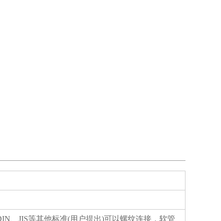
Sl、DIN、JIS等其他标准(用户提出)可以螺纹连接，软管