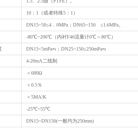
1.5、2.5级（PTFE）。
10：1（或者特殊5：1）
DN15~50≤4．0MPa；DN65~150 ≤1.6MPa。
-80℃~200℃（内衬F46流量计0℃～80℃）
度
DN15<5mPa•s；DN25~150≤250mPa•s
4-20mA二线制
＜680Ω
＜0.5％
＜5MA/K
-25℃~55℃
DN15~DN150(一般均为250mm)