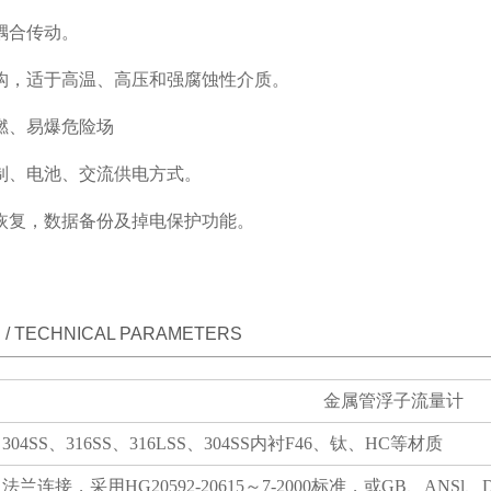
耦合传动。
结构，适于高温、高压和强腐蚀性介质。
燃、易爆危险场
线制、电池、交流供电方式。
据恢复，数据备份及掉电保护功能。
/ TECHNICAL PARAMETERS
金属管浮子流量计
304SS、316SS、316LSS、304SS内衬F46、钛、HC等材质
法兰连接，采用HG20592-20615～7-2000标准，或GB、AN