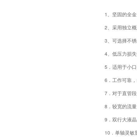
1、坚固的全
2、采用独立
3、可选择不锈
4、低压力损
5．适用于小
6．工作可靠
7．对于直管
8．较宽的流量
9．双行大液
10．单轴灵敏