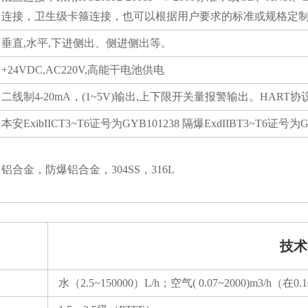
连接，卫生级卡箍连接，也可以根据用户要求的标准或规格定
垂直,水平,下进侧出、侧进侧出等。
+24VDC,AC220V,高能干电池供电
二线制4-20mA，(1~5V)输出,上下限开关量报警输出。HART协
本安ExibIICT3~T6证号为GYB101238 隔爆ExdIIBT3~T6证号为G
铝合金，防爆铝合金，304SS，316L
技术
水（2.5~150000）L/h；空气( 0.07~2000)m3/h（在0