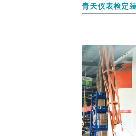
青天仪表检定