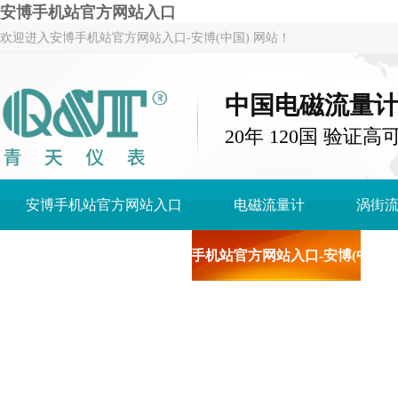
安博手机站官方网站入口
欢迎进入安博手机站官方网站入口-安博(中国) 网站！
中国电磁流量
20年 120国 验证高
安博手机站官方网站入口
电磁流量计
涡街
关于青天仪表
安博手机站官方网站入口-安博(中国)