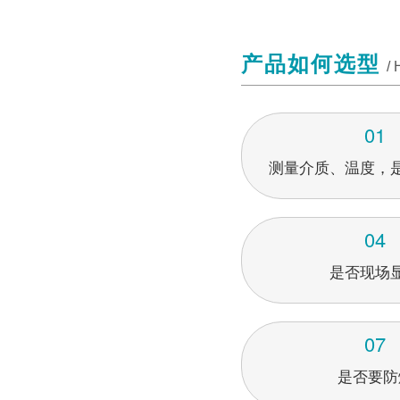
产品如何选型
/
01
测量介质、温度，
04
是否现场
07
是否要防