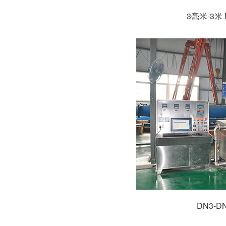
3毫米-3
DN3-