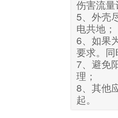
伤害流量
5、外壳
电共地；
6、如果
要求。同
7、避免
理；
8、其他
起。