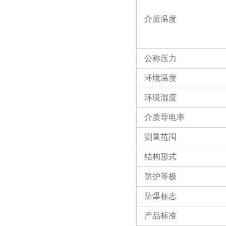
介质温度
公称压力
环境温度
环境湿度
介质导电率
测量范围
结构形式
防护等极
防爆标志
产品标准