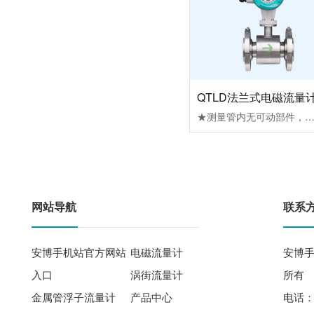
QTLD法兰式电磁流量
★测量管内无可动部件，便于维护管理；无阻流部件，因此无压力损失。★被测液体电导率≥5μs/cm，配合各种衬里材料，可适用于测量各种酸、碱、盐溶液及泥浆、矿浆、纸浆等介质的流量。★流量的测量不受流体的密度、粘度、温度、压力和电导率变化的影响，传感器感应电压信号与平均流速呈线性关系，测量精度高。★合理选用衬里及电极材料，可实现良好的耐腐蚀性和耐磨性。★低频矩形波激磁，不受工频及现场各种杂散干扰的影响，工作稳定可靠。★不受流体方向影响，正反向均可准确计量。★量程比1：120(0.1m/s～12m/s)，满量程流速范围宽。★汉字液晶背光显示，可在线修改参数，操作简单方便。★具有空管测量、报警功能，并能适应不同的流体介质。★掉电时间记录功能，自动记录仪表系统电源间断时间，补算漏计流量。★小时总量
网站导航
联系
安博手机站官方网站
电磁流量计
安博手
入口
涡街流量计
所有
金属管浮子流量计
产品中心
电话： 