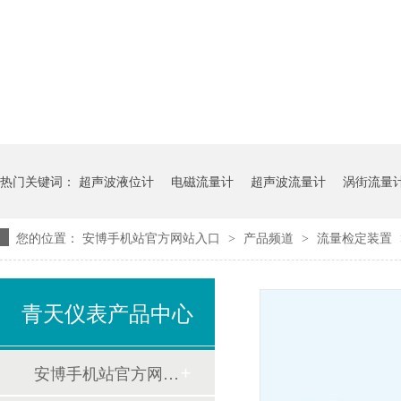
热门关键词：
超声波液位计
电磁流量计
超声波流量计
涡街流量
您的位置：
安博手机站官方网站入口
产品频道
流量检定装置
>
>
青天仪表产品中心
安博手机站官方网站入口-安博(中国)