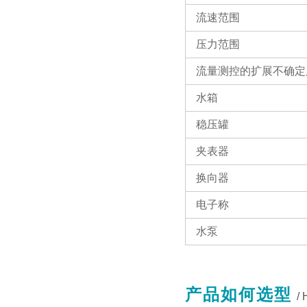
流速范围
压力范围
流量测控的扩展不确定
水箱
稳压罐
夹表器
换向器
电子称
水泵
产品如何选型
/