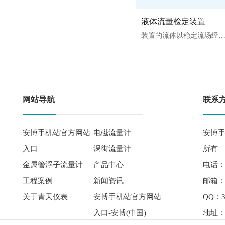
液体流量检定装置
装置的流体以稳定流场经被检表入标准器（称量桶、量器或标准表）直接比较相对
网站导航
联系
安博手机站官方网站
电磁流量计
安博手
入口
涡街流量计
所有
金属管浮子流量计
产品中心
电话： 
工程案例
新闻资讯
邮箱：qi
关于青天仪表
安博手机站官方网站
QQ：3
入口-安博(中国)
地址