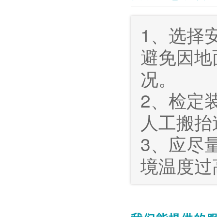
1、选择
避免因地
况。
2、检定
人工搬抬
3、应尽
境温度过