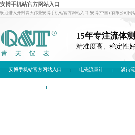
安博手机站官方网站入口
欢迎进入开封青天伟业安博手机站官方网站入口-安博(中国) 有限公司网
15年专注流体
精准度高、稳定性
安博手机站官方网站入口
电磁流量计
涡街
关于青天仪表
安博手机站官方网站入口-安博(中国)