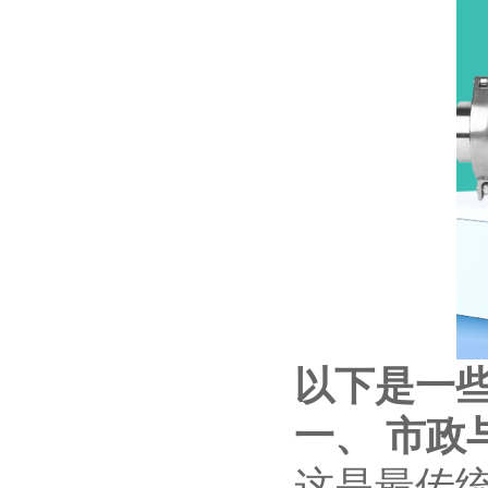
以下是一
一、 市政
这是最传